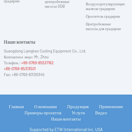
градирни
центробежные
Воздухорегулирующие
насосы GDB
жалюзи градирни
Ороситель градирни
Центробежные
насосы для градирни
Наши контакты
Guangdong Liangken Cooling Equipment Co., Ltd.
Контактное лицо: Mr. Zhou
Телефон.:
+86-0769-85537162
+86-0769-85313501
Fax: +86-0769-83126345
Главная
О компании
Продукция
Применение
Примеры проектов
Услуги
Видео
Наши контакты
Supported by ETW International Inc. USA