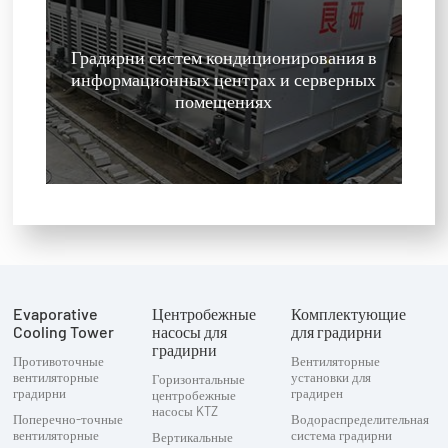
Градирни систем кондиционирования в
информационных центрах и серверных
помещениях
Evaporative
Центробежные
Комплектующие
Cooling Tower
насосы для
для градирни
градирни
Противоточные
Вентиляторные
вентиляторные
установки для
Горизонтальные
градирни
градирен
центробежные
насосы KTZ
Поперечно-точные
Водораспределительная
вентиляторные
система градирни
Вертикальные