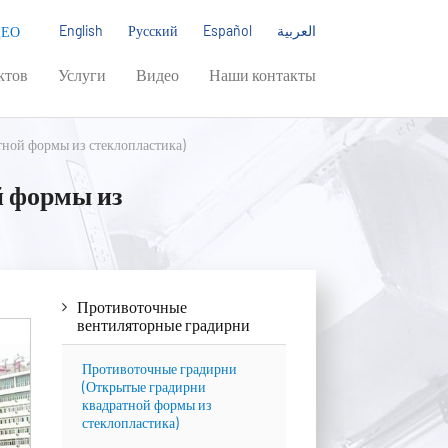
English
Русский
Español
العربية
ДЕО
ктов
Услуги
Видео
Наши контакты
ной формы из стеклопластика)
й формы из
Противоточные
вентиляторные градирни
Противоточные градирни
(Открытые градирни
квадратной формы из
стеклопластика)