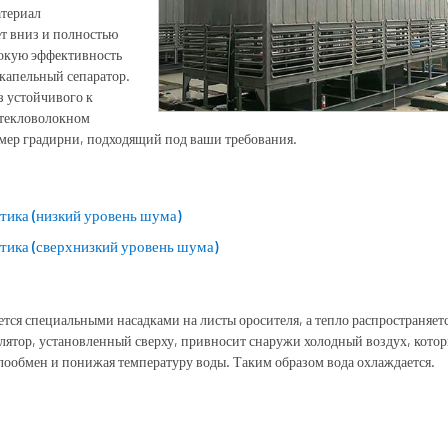
атериал
ет вниз и полностью
сокую эффективность
капельный сепаратор.
з устойчивого к
стекловолокном
змер градирни, подходящий под ваши требования.
тика (низкий уровень шума)
тика (сверхнизкий уровень шума)
тся специальными насадками на листы оросителя, а тепло распространяетс
илятор, установленный сверху, привносит снаружи холодный воздух, кото
плообмен и понижая температуру воды. Таким образом вода охлаждается.