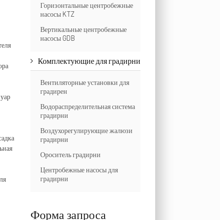
Горизонтальные центробежные
насосы KTZ
Вертикальные центробежные
насосы GDB
теля
Комплектующие для градирни
ора
Вентиляторные установки для
градирен
вуар
Водораспределительная система
градирни
Воздухорегулирующие жалюзи
садка
градирни
ьная
Ороситель градирни
Центробежные насосы для
градирни
ля
Форма запроса