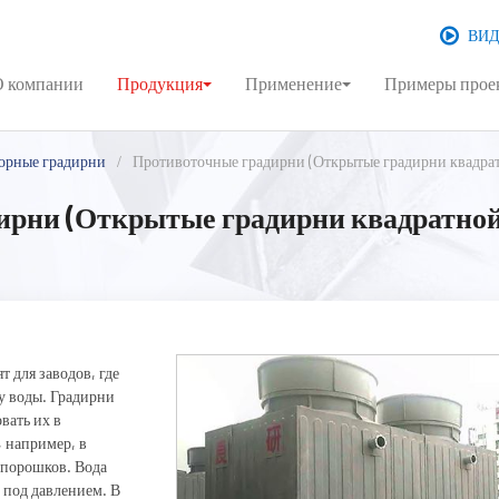
ВИ
О компании
Продукция
Применение
Примеры прое
орные градирни
Противоточные градирни (Открытые градирни квадрат
ирни (Открытые градирни квадратно
 для заводов, где
у воды. Градирни
вать их в
 например, в
 порошков. Вода
 под давлением. В