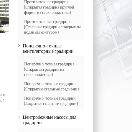
Противоточная градирня
(Открытая градирня круглой
формы из стеклопластика)
Противоточные градирни
(Стальные градирни с закрытым
водяным контуром)
Поперечно-точные
вентиляторные градирни
Поперечно-точная градирня
(Открытая градирня из
стеклопластика)
Поперечно-точные градирни
(Открытые стальные градирни)
я и
Поперечно-точные градирни
рый
(Закрытые стальные градирни)
Центробежные насосы для
градирни