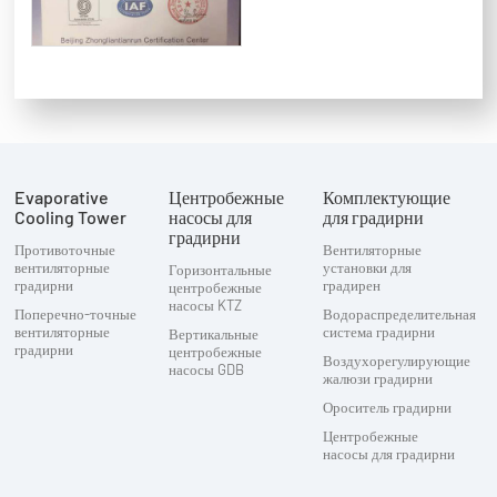
Evaporative
Центробежные
Комплектующие
Cooling Tower
насосы для
для градирни
градирни
Противоточные
Вентиляторные
вентиляторные
установки для
Горизонтальные
градирни
градирен
центробежные
насосы KTZ
Поперечно-точные
Водораспределительная
вентиляторные
система градирни
Вертикальные
градирни
центробежные
Воздухорегулирующие
насосы GDB
жалюзи градирни
Ороситель градирни
Центробежные
насосы для градирни